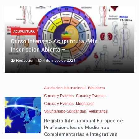
ACUPUNTURA
Curso Intensivo Acupuntura -Mtc –
Inscripcion Abierta –
Redaccion
4 de mayo de 2024
Asociacion Internacional
Biblioteca
Cursos y Eventos
Cursos y Eventos
Cursos y Eventos
Meditacion
Voluntariado-Solidaridad
Voluntarios
Registro Internacional Europeo de
Profesionales de Medicinas
Complementarias e Integrativas