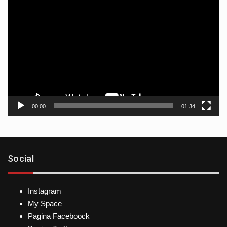
Reproductor
de
vídeo
00:00
01:34
Social
Instagram
My Space
Pagina Faceboock