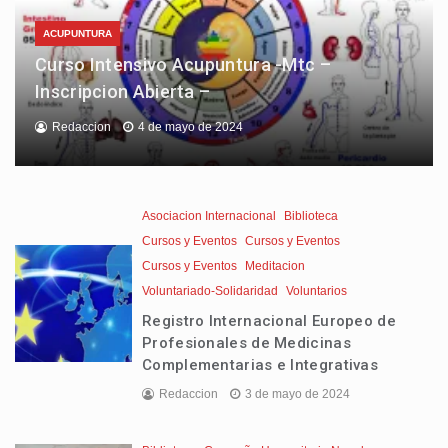
ACUPUNTURA
Curso Intensivo Acupuntura -Mtc –
Inscripcion Abierta –
Redaccion
4 de mayo de 2024
Asociacion Internacional
Biblioteca
Cursos y Eventos
Cursos y Eventos
Cursos y Eventos
Meditacion
Voluntariado-Solidaridad
Voluntarios
Registro Internacional Europeo de
Profesionales de Medicinas
Complementarias e Integrativas
Redaccion
3 de mayo de 2024