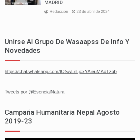
MADRID
Redaccion
23 de abril de 2024
Unirse Al Grupo De Wasaapss De Info Y
Novedades
https://chat.whatsapp.com/IOSwLnLjcxYAieuMAdTzqb
Tweets por @EsencialNatura
Campaña Humanitaria Nepal Agosto
2019-23