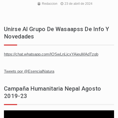
Redaccion
23 de abril de 2024
Unirse Al Grupo De Wasaapss De Info Y
Novedades
https://chat.whatsapp.com/IOSwLnLjcxYAieuMAdTzqb
Tweets por @EsencialNatura
Campaña Humanitaria Nepal Agosto
2019-23
Reproductor