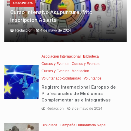
ACUPUNTURA
Curso Intensivo Acupuntura -Mtc –
Inscripcion Abierta –
Redaccion
4 de mayo de 2024
Asociacion Internacional
Biblioteca
Cursos y Eventos
Cursos y Eventos
Cursos y Eventos
Meditacion
Voluntariado-Solidaridad
Voluntarios
Registro Internacional Europeo de
Profesionales de Medicinas
Complementarias e Integrativas
Redaccion
3 de mayo de 2024
Biblioteca
Campaña Humanitaria Nepal