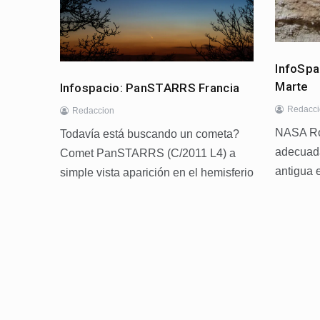
InfoSpa
Marte
Infospacio: PanSTARRS Francia
Redacc
Redaccion
NASA Ro
Todavía está buscando un cometa?
adecuada
Comet PanSTARRS (C/2011 L4) a
antigua 
simple vista aparición en el hemisferio