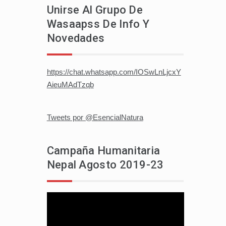
Unirse Al Grupo De
Wasaapss De Info Y
Novedades
https://chat.whatsapp.com/IOSwLnLjcxY
AieuMAdTzqb
Tweets por @EsencialNatura
Campaña Humanitaria
Nepal Agosto 2019-23
Reproductor
de
vídeo