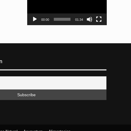
00:00
01:34
n