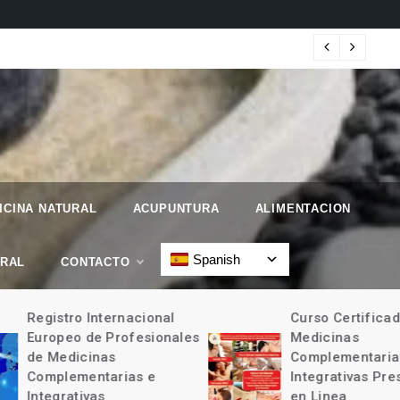
 Geographic.
Map
ICINA NATURAL
ACUPUNTURA
ALIMENTACION
Spanish
URAL
CONTACTO
Registro Internacional
Curso Certificad
Europeo de Profesionales
Medicinas
de Medicinas
Complementarias
Complementarias e
Integrativas Pres
Integrativas
en Linea