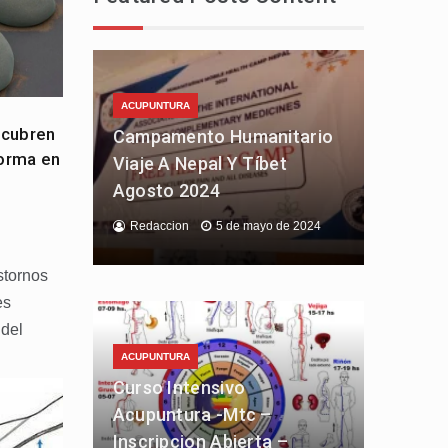
ACUPUNTURA
scubren
Campamento Humanitario
forma en
Viaje A Nepal Y Tíbet
Agosto 2024
Redaccion
5 de mayo de 2024
stornos
es
 del
ACUPUNTURA
Curso Intensivo
Acupuntura -Mtc –
Inscripcion Abierta –