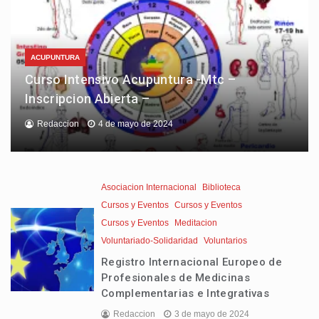
ACUPUNTURA
Curso Intensivo Acupuntura -Mtc –
Inscripcion Abierta –
Redaccion
4 de mayo de 2024
Asociacion Internacional
Biblioteca
Cursos y Eventos
Cursos y Eventos
Cursos y Eventos
Meditacion
Voluntariado-Solidaridad
Voluntarios
Registro Internacional Europeo de
Profesionales de Medicinas
Complementarias e Integrativas
Redaccion
3 de mayo de 2024