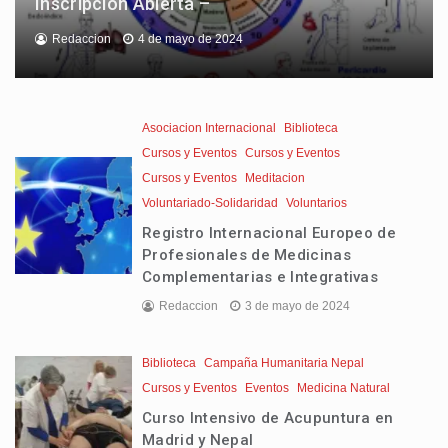
Inscripcion Abierta –
Redaccion
4 de mayo de 2024
Asociacion Internacional
Biblioteca
Cursos y Eventos
Cursos y Eventos
Cursos y Eventos
Meditacion
Voluntariado-Solidaridad
Voluntarios
Registro Internacional Europeo de
Profesionales de Medicinas
Complementarias e Integrativas
Redaccion
3 de mayo de 2024
Biblioteca
Campaña Humanitaria Nepal
Cursos y Eventos
Eventos
Medicina Natural
Curso Intensivo de Acupuntura en
Madrid y Nepal