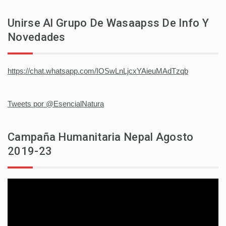
Unirse Al Grupo De Wasaapss De Info Y
Novedades
https://chat.whatsapp.com/IOSwLnLjcxYAieuMAdTzqb
Tweets por @EsencialNatura
Campaña Humanitaria Nepal Agosto
2019-23
Reproductor
de
vídeo