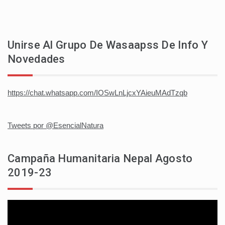
Unirse Al Grupo De Wasaapss De Info Y
Novedades
https://chat.whatsapp.com/IOSwLnLjcxYAieuMAdTzqb
Tweets por @EsencialNatura
Campaña Humanitaria Nepal Agosto
2019-23
Reproductor
de