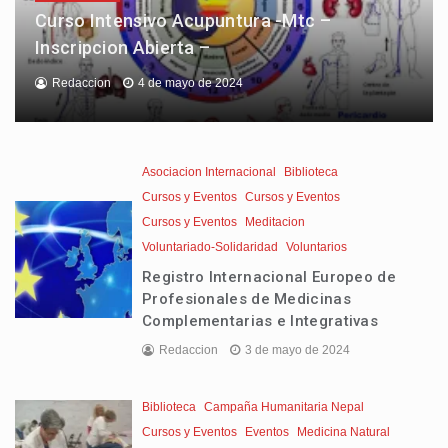
Curso Intensivo Acupuntura -Mtc –
Inscripcion Abierta –
Redaccion
4 de mayo de 2024
Asociacion Internacional
Biblioteca
Cursos y Eventos
Cursos y Eventos
Cursos y Eventos
Meditacion
Voluntariado-Solidaridad
Voluntarios
Registro Internacional Europeo de
Profesionales de Medicinas
Complementarias e Integrativas
Redaccion
3 de mayo de 2024
Biblioteca
Campaña Humanitaria Nepal
Cursos y Eventos
Eventos
Medicina Natural