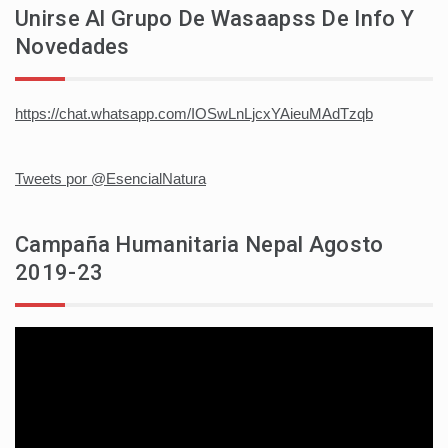
Unirse Al Grupo De Wasaapss De Info Y
Novedades
https://chat.whatsapp.com/IOSwLnLjcxYAieuMAdTzqb
Tweets por @EsencialNatura
Campaña Humanitaria Nepal Agosto
2019-23
Reproductor
de
vídeo