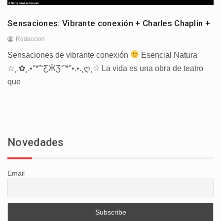
Sensaciones: Vibrante conexión + Charles Chaplin +
Redaccion
Sensaciones de vibrante conexión
Esencial Natura
☆¸.✿¸.•°*”˜ƸӜƷ˜”*°•.•.¸ღ¸☆ La vida es una obra de teatro
que
Novedades
Email