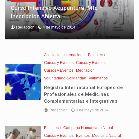
Curso Intensivo Acupuntura -Mtc –
Inscripcion Abierta –
Redaccion
4 de mayo de 2024
Asociacion Internacional
Biblioteca
Cursos y Eventos
Cursos y Eventos
Cursos y Eventos
Meditacion
Voluntariado-Solidaridad
Voluntarios
Registro Internacional Europeo de
Profesionales de Medicinas
Complementarias e Integrativas
Redaccion
3 de mayo de 2024
Biblioteca
Campaña Humanitaria Nepal
Cursos y Eventos
Eventos
Medicina Natural