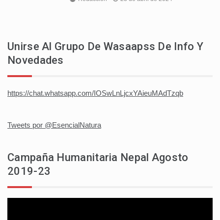
Unirse Al Grupo De Wasaapss De Info Y
Novedades
https://chat.whatsapp.com/IOSwLnLjcxYAieuMAdTzqb
Tweets por @EsencialNatura
Campaña Humanitaria Nepal Agosto
2019-23
Reproductor
de