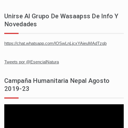
Unirse Al Grupo De Wasaapss De Info Y
Novedades
https://chat.whatsapp.com/IOSwLnLjcxYAieuMAdTzqb
Tweets por @EsencialNatura
Campaña Humanitaria Nepal Agosto
2019-23
Reproductor
de
vídeo