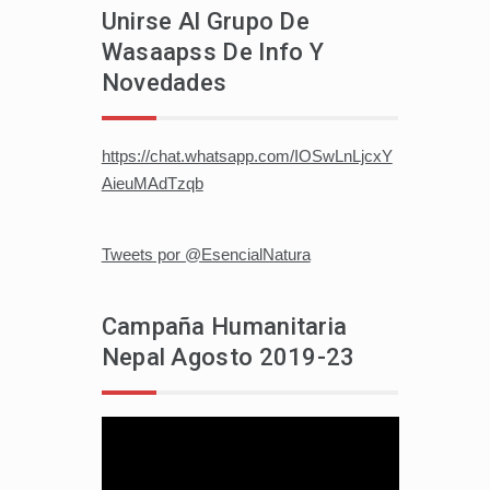
Unirse Al Grupo De
Wasaapss De Info Y
Novedades
https://chat.whatsapp.com/IOSwLnLjcxY
AieuMAdTzqb
Tweets por @EsencialNatura
Campaña Humanitaria
Nepal Agosto 2019-23
Reproductor
de
vídeo