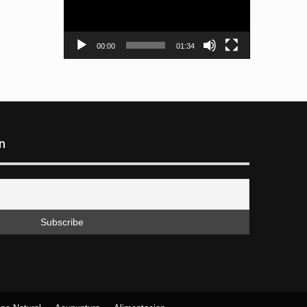
00:00
01:34
n