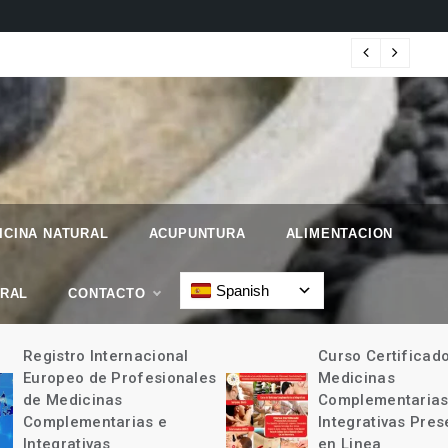
 Geographic.
Map
ICINA NATURAL
ACUPUNTURA
ALIMENTACION
Spanish
URAL
CONTACTO
Registro Internacional
Curso Certificad
Europeo de Profesionales
Medicinas
de Medicinas
Complementarias
Complementarias e
Integrativas Pres
Integrativas
en Linea