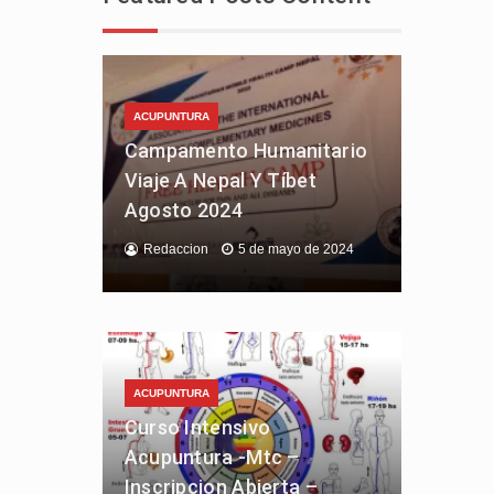
ACUPUNTURA
Campamento Humanitario
Viaje A Nepal Y Tíbet
Agosto 2024
Redaccion
5 de mayo de 2024
ACUPUNTURA
Curso Intensivo
Acupuntura -Mtc –
Inscripcion Abierta –