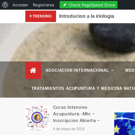
Acerca
Check PageSpeed Score
Acceder
Registrarse
Skip
de
conocimiento de la Acupuntura en la Revista National
Introducion a la iriologia
TRENDING
to
WordPress
content
– Esencial Natura
Revista de Vida Natural
–
ASOCIACION INTERNACIONAL
MED
TRATAMIENTOS ACUPUNTURA Y MEDICINA NAT
manitario
Curso Intensivo
Tíbet
Acupuntura -Mtc –
Inscripcion Abierta –
4 de mayo de 2024