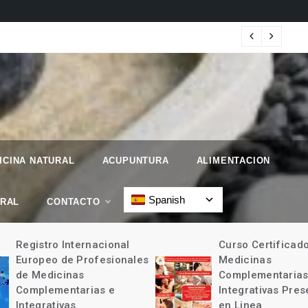
 Geographic.
Map
ICINA NATURAL
ACUPUNTURA
ALIMENTACION
Spanish
URAL
CONTACTO
Registro Internacional
Curso Certificad
Europeo de Profesionales
Medicinas
de Medicinas
Complementarias
Complementarias e
Integrativas Pres
Integrativas
en Linea