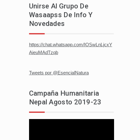
Unirse Al Grupo De
Wasaapss De Info Y
Novedades
https://chat.whatsapp.com/IOSwLnLjcxY
AieuMAdTzqb
Tweets por @EsencialNatura
Campaña Humanitaria
Nepal Agosto 2019-23
Reproductor
de
vídeo