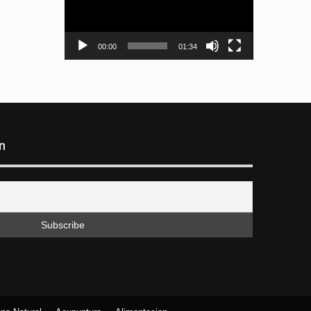
00:00
01:34
n