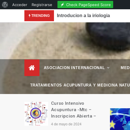
Acerca
Check PageSpeed Score
Acceder
Registrarse
Skip
de
conocimiento de la Acupuntura en la Revista National
Introducion a la iriologia
TRENDING
to
WordPress
content
– Esencial Natura
Revista de Vida Natural
–
ASOCIACION INTERNACIONAL
MED
TRATAMIENTOS ACUPUNTURA Y MEDICINA NAT
manitario
Curso Intensivo
Tíbet
Acupuntura -Mtc –
Inscripcion Abierta –
4 de mayo de 2024