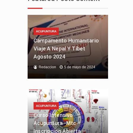
ACUPUNTURA
Campamento Humanitario
Viaje A Nepal Y Tíbet
Agosto 2024
Redaccion
5 de mayo de 2024
ACUPUNTURA
Curso Intensivo
Acupuntura -Mtc –
Inscripcion Abierta –