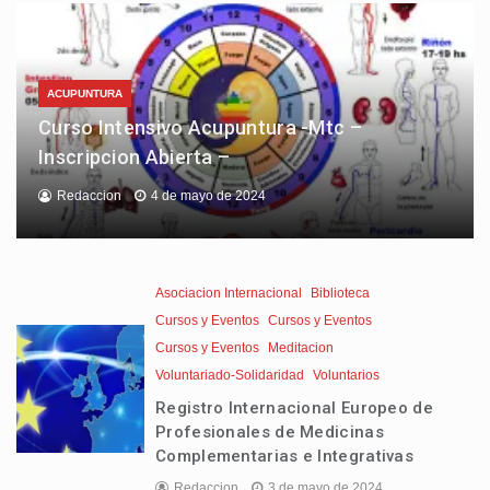
ACUPUNTURA
Curso Intensivo Acupuntura -Mtc –
Inscripcion Abierta –
Redaccion
4 de mayo de 2024
Asociacion Internacional
Biblioteca
Cursos y Eventos
Cursos y Eventos
Cursos y Eventos
Meditacion
Voluntariado-Solidaridad
Voluntarios
Registro Internacional Europeo de
Profesionales de Medicinas
Complementarias e Integrativas
Redaccion
3 de mayo de 2024