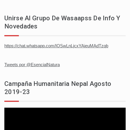
Unirse Al Grupo De Wasaapss De Info Y
Novedades
https://chat.whatsapp.com/IOSwLnLjcxYAieuMAdTzqb
Tweets por @EsencialNatura
Campaña Humanitaria Nepal Agosto
2019-23
Reproductor
de
vídeo