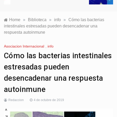
Home
»
Biblioteca
»
info
»
Cómo las bacterias
intestinales estresadas pueden desencadenar una
respuesta autoinmune
Asociacion Internacional
,
info
Cómo las bacterias intestinales
estresadas pueden
desencadenar una respuesta
autoinmune
Redaccion
4 de octubre de 2019