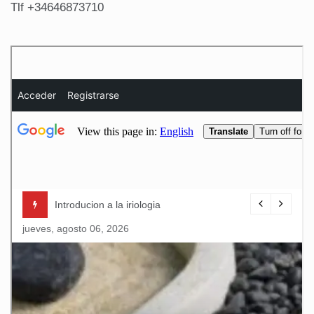
Tlf +34646873710