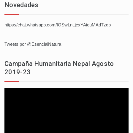
Novedades
https://chat.whatsapp.com/IOSwLnLjcxYAieuMAdTzqb
Tweets por @EsencialNatura
Campaña Humanitaria Nepal Agosto
2019-23
Reproductor
de
vídeo