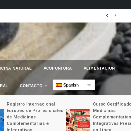
 Geographic.
Map
ICINA NATURAL
ACUPUNTURA
ALIMENTACION
Spanish
URAL
CONTACTO
Registro Internacional
Curso Certificad
Europeo de Profesionales
Medicinas
de Medicinas
Complementarias
Complementarias e
Integrativas Pres
Integrativas
en Linea