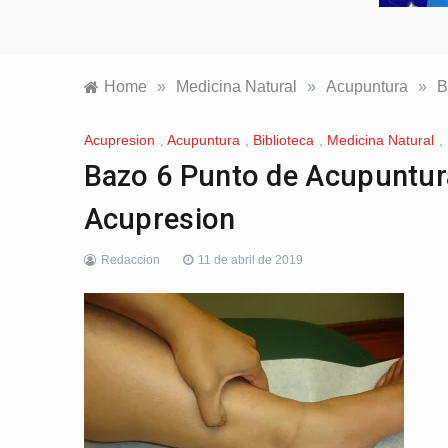
Home
»
Medicina Natural
»
Acupuntura
»
B
Acupresion
,
Acupuntura
,
Biblioteca
,
Medicina Natural
,
Bazo 6 Punto de Acupuntur
Acupresion
Redaccion
11 de abril de 2019