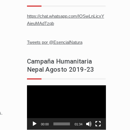
https://chat.whatsapp.com/IOSwLnLjcxY
AieuMAdTzqb
Tweets por @EsencialNatura
Campaña Humanitaria
Nepal Agosto 2019-23
Reproductor
de
vídeo
s.
00:00
01:34