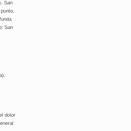
s. San
 punto,
ofunda
o: San
a).
l dolor
general