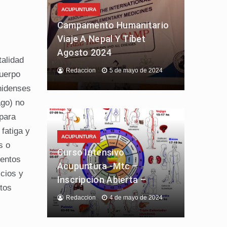
ACUPUNTURA
Campamento Humanitario
Viaje A Nepal Y Tíbet
Agosto 2024
talidad
Redaccion
5 de mayo de 2024
cuerpo
nidenses
ago) no
para
fatiga y
ACUPUNTURA
s o
Curso Intensivo
ientos
Acupuntura -Mtc –
icios y
Inscripcion Abierta –
tos
Redaccion
4 de mayo de 2024