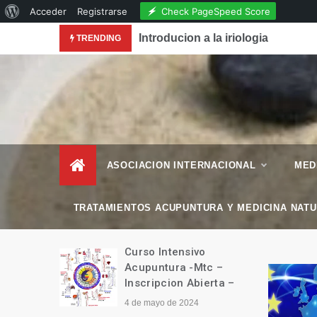
Acerca
Check PageSpeed Score
Acceder
Registrarse
Skip
de
conocimiento de la Acupuntura en la Revista National
Introducion a la iriologia
TRENDING
to
WordPress
content
– Esencial Natura
Revista de Vida Natural
–
ASOCIACION INTERNACIONAL
MED
TRATAMIENTOS ACUPUNTURA Y MEDICINA NAT
manitario
Curso Intensivo
Tíbet
Acupuntura -Mtc –
Inscripcion Abierta –
4 de mayo de 2024