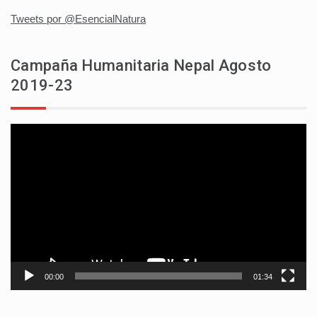
Tweets por @EsencialNatura
Campaña Humanitaria Nepal Agosto
2019-23
Reproductor
de
vídeo
00:00
01:34