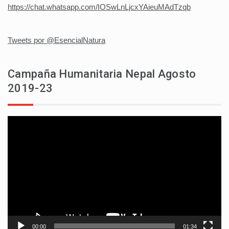
https://chat.whatsapp.com/IOSwLnLjcxYAieuMAdTzqb
Tweets por @EsencialNatura
Campaña Humanitaria Nepal Agosto
2019-23
Reproductor
de
vídeo
00:00
01:34