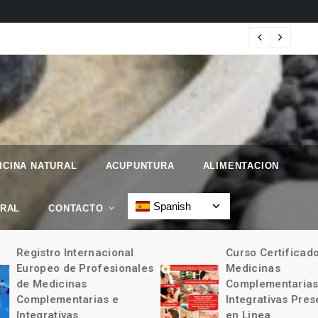
 Geographic.
Map
ICINA NATURAL
ACUPUNTURA
ALIMENTACION
Spanish
URAL
CONTACTO
Registro Internacional
Curso Certificad
Europeo de Profesionales
Medicinas
de Medicinas
Complementarias
Complementarias e
Integrativas Pres
Integrativas
en Linea