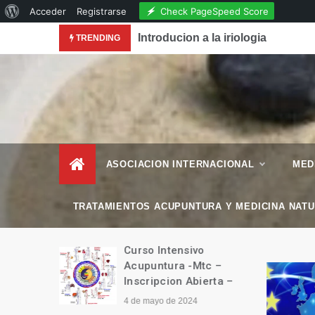
Acerca
Check PageSpeed Score
Acceder
Registrarse
Skip
de
conocimiento de la Acupuntura en la Revista National
Introducion a la iriologia
TRENDING
to
WordPress
content
– Esencial Natura
Revista de Vida Natural
–
ASOCIACION INTERNACIONAL
MED
TRATAMIENTOS ACUPUNTURA Y MEDICINA NAT
manitario
Curso Intensivo
Tíbet
Acupuntura -Mtc –
Inscripcion Abierta –
4 de mayo de 2024