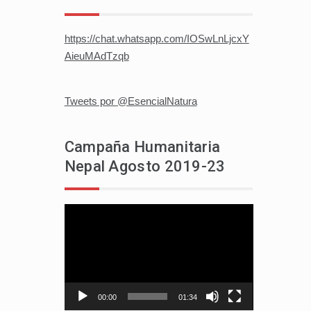
https://chat.whatsapp.com/IOSwLnLjcxY
AieuMAdTzqb
Tweets por @EsencialNatura
Campaña Humanitaria
Nepal Agosto 2019-23
Reproductor
de
vídeo
00:00
01:34