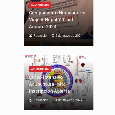
ACUPUNTURA
Campamento Humanitario
Viaje A Nepal Y Tíbet
Agosto 2024
Redaccion
5 de mayo de 2024
ACUPUNTURA
Curso Intensivo
Acupuntura -Mtc –
Inscripcion Abierta –
Redaccion
4 de mayo de 2024