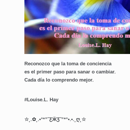
Reconozco que la toma de conciencia
es el primer paso para sanar o cambiar.
Cada día lo comprendo mejor.
#Louise.L. Hay
☆¸.✿¸.•°*”˜ƸӜƷ˜”*°•.•.¸ღ¸☆