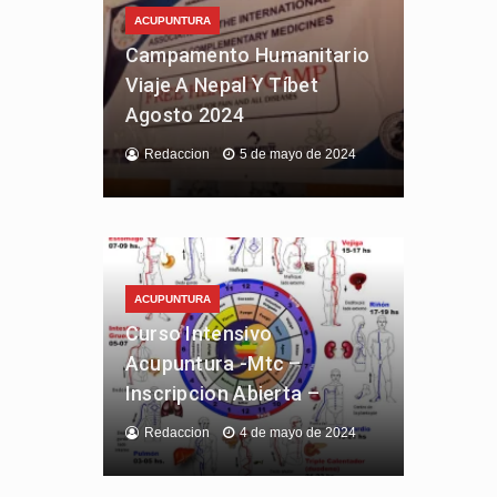
ACUPUNTURA
Campamento Humanitario
Viaje A Nepal Y Tíbet
Agosto 2024
Redaccion
5 de mayo de 2024
ACUPUNTURA
Curso Intensivo
Acupuntura -Mtc –
Inscripcion Abierta –
Redaccion
4 de mayo de 2024