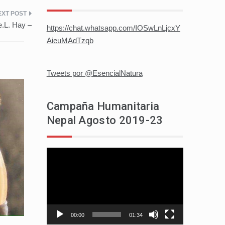
e.L. Hay –
https://chat.whatsapp.com/IOSwLnLjcxY
AieuMAdTzqb
Tweets por @EsencialNatura
Campaña Humanitaria
Nepal Agosto 2019-23
Reproductor
de
vídeo
00:00
01:34