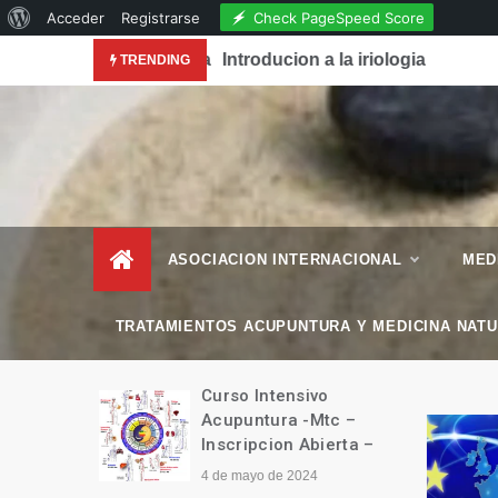
Acerca
Check PageSpeed Score
Acceder
Registrarse
Skip
de
conocimiento de la Acupuntura en la Revista National
Introducion a la iriologia
TRENDING
to
WordPress
content
– Esencial Natura
Revista de Vida Natural
–
ASOCIACION INTERNACIONAL
MED
TRATAMIENTOS ACUPUNTURA Y MEDICINA NAT
manitario
Curso Intensivo
Tíbet
Acupuntura -Mtc –
Inscripcion Abierta –
4 de mayo de 2024