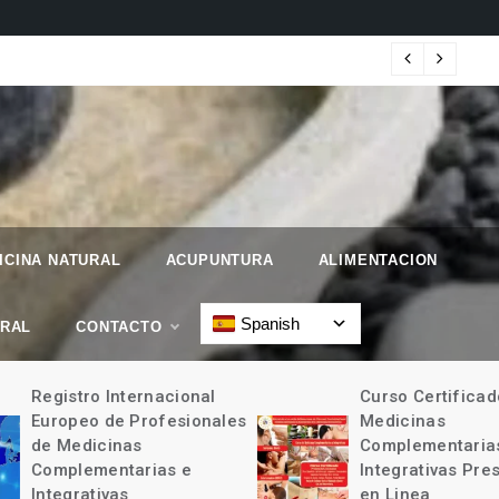
 Geographic.
Map
ICINA NATURAL
ACUPUNTURA
ALIMENTACION
Spanish
URAL
CONTACTO
Registro Internacional
Curso Certificad
Europeo de Profesionales
Medicinas
de Medicinas
Complementarias
Complementarias e
Integrativas Pres
Integrativas
en Linea