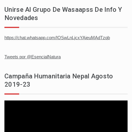
Unirse Al Grupo De Wasaapss De Info Y
Novedades
https://chat.whatsapp.com/IOSwLnLjcxYAieuMAdTzqb
Tweets por @EsencialNatura
Campaña Humanitaria Nepal Agosto
2019-23
Reproductor
de
vídeo