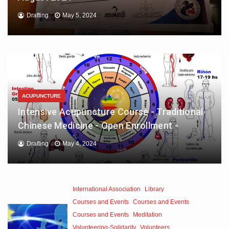
Drafting
May 5, 2024
ACUPUNCTURE
Intensive Acupuncture Course - Traditional
Chinese Medicine - Open Enrollment -
Drafting
May 4, 2024
International Association
Library
Courses and Events
Courses and Events
Courses and Events
Meditation
Volunteering-Solidarity
Volunteers