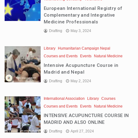
European International Registry of
Complementary and Integrative
Medicine Professionals
Drafting
May 3, 2024
Library
Humanitarian Campaign Nepal
Courses and Events
Events
Natural Medicine
Intensive Acupuncture Course in
Madrid and Nepal
Drafting
May 2, 2024
International Association
Library
Courses
Courses and Events
Events
Natural Medicine
INTENSIVE ACUPUNCTURE COURSE IN
MADRID AND ALSO ONLINE
Drafting
April 27, 2024