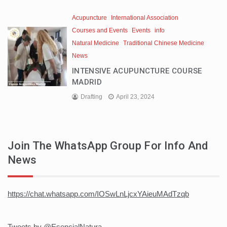
Acupuncture
International Association
Courses and Events
Events
info
Natural Medicine
Traditional Chinese Medicine
News
INTENSIVE ACUPUNCTURE COURSE
MADRID
Drafting
April 23, 2024
Join The WhatsApp Group For Info And
News
https://chat.whatsapp.com/IOSwLnLjcxYAieuMAdTzqb
Tweets by @EsencialNatura