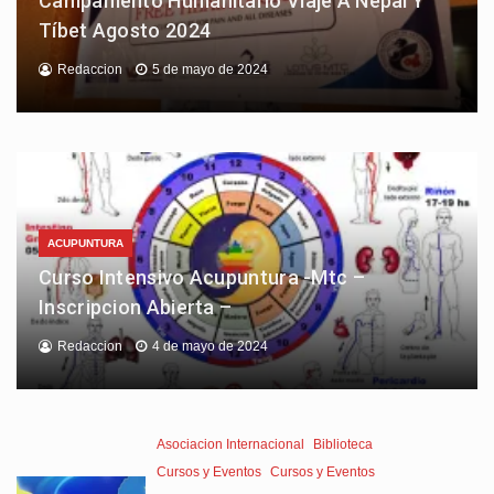
Campamento Humanitario Viaje A Nepal Y
Tíbet Agosto 2024
Redaccion
5 de mayo de 2024
ACUPUNTURA
Curso Intensivo Acupuntura -Mtc –
Inscripcion Abierta –
Redaccion
4 de mayo de 2024
Asociacion Internacional
Biblioteca
Cursos y Eventos
Cursos y Eventos