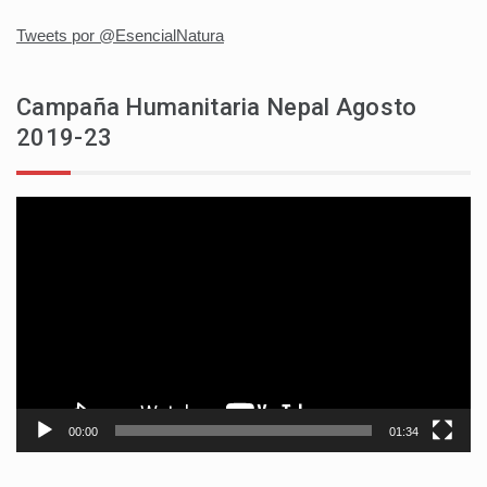
Tweets por @EsencialNatura
Campaña Humanitaria Nepal Agosto
2019-23
Reproductor
de
vídeo
00:00
01:34